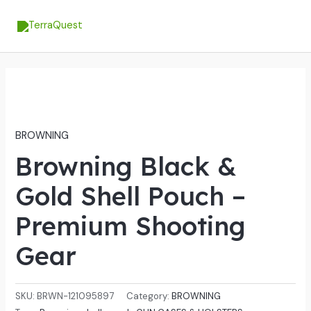
Skip
MA
to
ME
content
BROWNING
Browning Black &
Gold Shell Pouch –
Premium Shooting
Gear
SKU:
BRWN-121095897
Category:
BROWNING