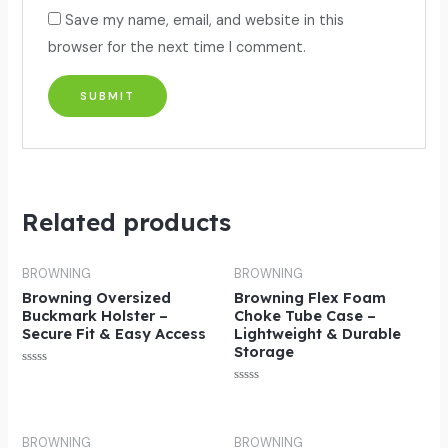
Save my name, email, and website in this
browser for the next time I comment.
Related products
BROWNING
BROWNING
Browning Oversized
Browning Flex Foam
Buckmark Holster –
Choke Tube Case –
Secure Fit & Easy Access
Lightweight & Durable
Storage
Rated
0
Rated
out
0
of
out
5
of
5
BROWNING
BROWNING